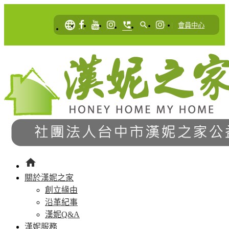
language
perm_phone_msg
search
|
會員中心
home
關於漢妮之家
創立緣由
沿革紀事
漢妮Q&A
漢妮服務