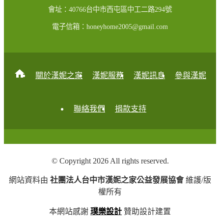
會址：40766台中市西屯區中工二路294號
電子信箱：honeyhome2005@gmail.com
home
關於漢妮之家
漢妮服務
漢妮訊息
參與漢妮
聯絡我們
捐款支持
© Copyright 2026 All rights reserved.
網站資料由
社團法人台中市漢妮之家公益發展協會
維護/版
權所有
本網站感謝
璞樂設計
贊助設計建置